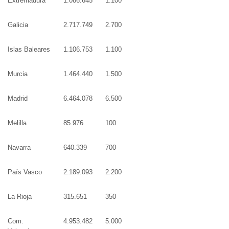
Extremadura
1.086.645
1.100
Galicia
2.717.749
2.700
Islas Baleares
1.106.753
1.100
Murcia
1.464.440
1.500
Madrid
6.464.078
6.500
Melilla
85.976
100
Navarra
640.339
700
País Vasco
2.189.093
2.200
La Rioja
315.651
350
Com.
4.953.482
5.000