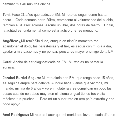
caminar mis 40 minutos diarios
Toni
: Hace 21 años que padezco EM. Mi reto es seguir como hasta
ahora… Cada semana corro 20km, represento al voluntariado del pueblo,
también a 31 asociaciones, escribí un libro, dos obras de teatro… En fin,
la actitud es fundamental como estar activo y reírse muuucho.
Angélica:
¿MI reto? Sin duda, aunque en ningún momento me
abandonen el dolor, las parestesias y el frío, es seguir con mi día a día,
ayudar a mis pacientes y no pensar; pensar es mayor enemigo de la EM.
Coral:
Acabo de ser diagnosticada de EM. Mi reto es no perder la
sonrisa.
Jezabel Burriel Segura:
Mi reto diario con EM, que tengo hace 15 años,
es seguir siempre para delante. Aunque hace 2 años que vivimos, mi
marido, mi hija de 6 años y yo en Inglaterra y se complican un poco las
cosas cuando no sabes muy bien el idioma e igual tienes tus visita
médicas,tus pruebas…. Para mí un súper reto en otro país extraño y con
poco apoyo.
Anel Rodríguez:
Mi reto es hacer que mi marido se levante cada día con