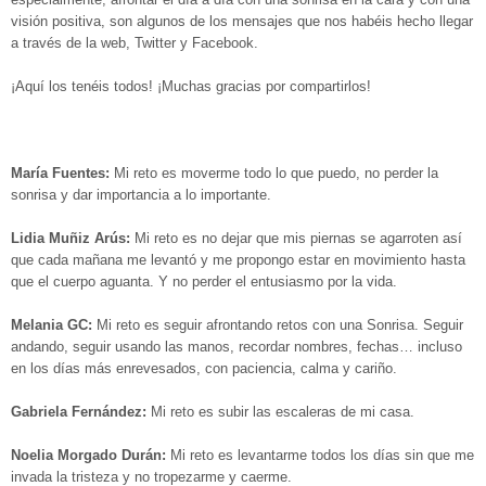
visión positiva, son algunos de los mensajes que nos habéis hecho llegar
a través de la web, Twitter y Facebook.
¡Aquí los tenéis todos! ¡Muchas gracias por compartirlos!
María Fuentes:
Mi reto es moverme todo lo que puedo, no perder la
sonrisa y dar importancia a lo importante.
Lidia Muñiz Arús:
Mi reto es no dejar que mis piernas se agarroten así
que cada mañana me levantó y me propongo estar en movimiento hasta
que el cuerpo aguanta. Y no perder el entusiasmo por la vida.
Melania GC:
Mi reto es seguir afrontando retos con una Sonrisa. Seguir
andando, seguir usando las manos, recordar nombres, fechas… incluso
en los días más enrevesados, con paciencia, calma y cariño.
Gabriela Fernández:
Mi reto es s
ubir las escaleras de mi casa.
Noelia Morgado Durán:
Mi reto es levantarme todos los días sin que me
invada la tristeza y no tropezarme y caerme.