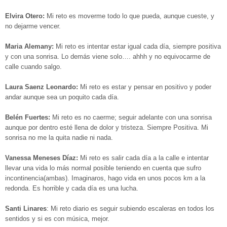
Elvira Otero:
Mi
reto
es moverme todo lo que pueda, aunque cueste, y
no dejarme vencer.
Maria Alemany:
Mi
reto
es intentar estar igual cada día, siempre positiva
y con una sonrisa. Lo demás viene solo…. ahhh y no equivocarme de
calle cuando salgo.
Laura Saenz Leonardo:
Mi
reto
es estar y pensar en positivo y poder
andar aunque sea un poquito cada día.
Belén Fuertes:
Mi
reto
es no caerme; seguir adelante con una sonrisa
aunque por dentro esté llena de dolor y tristeza. Siempre Positiva. Mi
sonrisa no me la quita nadie ni nada.
Vanessa Meneses Díaz:
Mi reto
es salir cada día a la calle e intentar
llevar una vida lo más normal posible teniendo en cuenta que sufro
incontinencia(ambas). Imaginaros, hago vida en unos pocos km a la
redonda. Es horrible y cada día es una lucha.
Santi Linares
Mi reto diario es seguir subiendo escaleras en todos los
sentidos y si es con música, mejor.